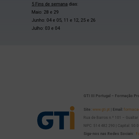
5 Fins de semana
dias:
Maio: 28 e 29
Junho: 04 e 05, 11 e 12, 25 e 26
Julho: 03 e 04
GTI III Portugal – Formação Pr
Site:
www.gti.pt
|
Email:
formaca
Rua de Barros n.º 101 – Gualtar 
NIPC: 514 482 290 | Capital: 50.
Siga-nos nas Redes Sociais:
F