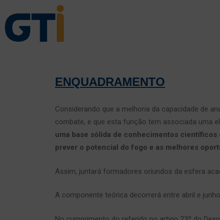
ENQUADRAMENTO
Considerando que a melhoria da capacidade de anál
combate, e que esta função tem associada uma ele
uma base sólida de conhecimentos científicos e
prever o potencial do fogo e as melhores oport
Assim, juntará formadores oriundos da esfera acad
A componente teórica decorrerá entre abril e junho
No cumprimento do referido no artigo 23º do Desp