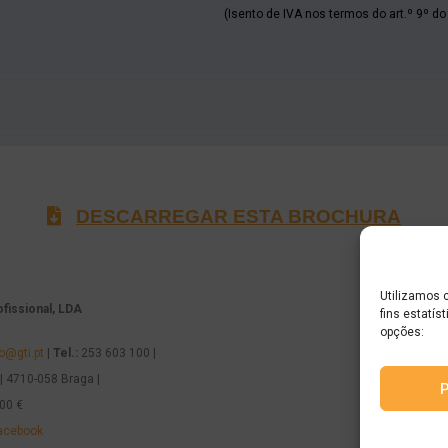
(Isento de IVA nos termos do art.º 9º do
DESCARREGAR ESTA BROCHURA
Utilizamos 
ofissional, LDA
fins estatís
opções:
o@gti.pt
|
Tel.:
253 603 100 |
| 4710-058 Braga |
000 €
acebook