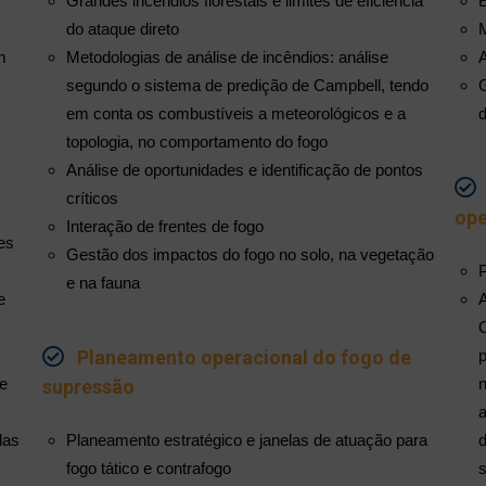
Grandes incêndios florestais e limites de eficiência
do ataque direto
m
Metodologias de análise de incêndios: análise
segundo o sistema de predição de Campbell, tendo
em conta os combustíveis a meteorológicos e a
topologia, no comportamento do fogo
Análise de oportunidades e identificação de pontos
críticos
ope
Interação de frentes de fogo
es
Gestão dos impactos do fogo no solo, na vegetação
e na fauna
e
Planeamento operacional do fogo de
 e
supressão
das
Planeamento estratégico e janelas de atuação para
fogo tático e contrafogo