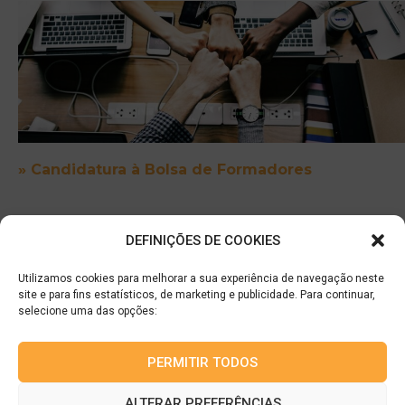
» Candidatura à Bolsa de Formadores
DEFINIÇÕES DE COOKIES
Utilizamos cookies para melhorar a sua experiência de navegação neste
site e para fins estatísticos, de marketing e publicidade. Para continuar,
selecione uma das opções:
GTI – C.F.Q.P. – Centro de Formação e Qualificação Profissional, Lda
Email:
geral@gti-cfqp.pt |
Tel.:
253 801 400
PERMITIR TODOS
Rua Cónego Gaiolas, n.º 27, 4740-593 Palmeira de Faro
NIPC: 510 680 135 | Capital: 5.000 €
ALTERAR PREFERÊNCIAS